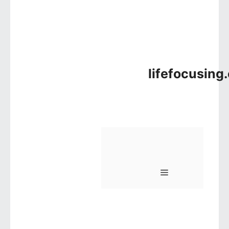
lifefocusing
메뉴