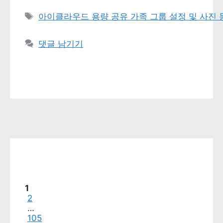
태그 
아이클라우드 용량 공유 가족 그룹 설정 및 사진
댓글 남기기
페이지
1
페이지
2
…
페이지
105