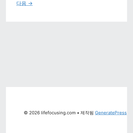
다음 
→
© 2026 lifefocusing.com
 • 제작됨 
GeneratePress