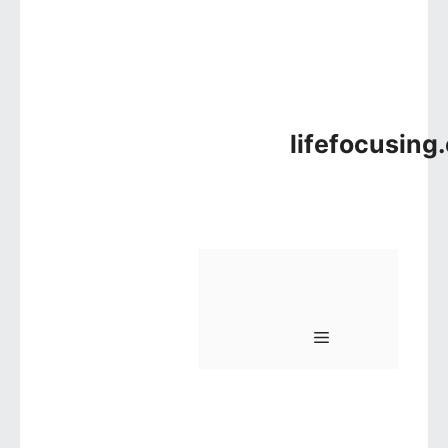
lifefocusing
메뉴