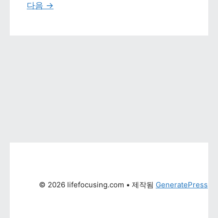
다음 
→
© 2026 lifefocusing.com
 • 제작됨 
GeneratePress