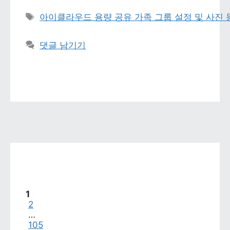
태그 
아이클라우드 용량 공유 가족 그룹 설정 및 사진
댓글 남기기
페이지
1
페이지
2
…
페이지
105