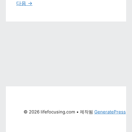
다음 
→
© 2026 lifefocusing.com
 • 제작됨 
GeneratePress