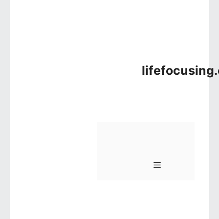
lifefocusing
메뉴