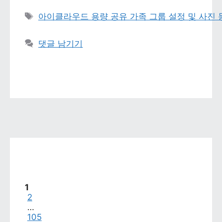
태그 
아이클라우드 용량 공유 가족 그룹 설정 및 사진
댓글 남기기
페이지
1
페이지
2
…
페이지
105