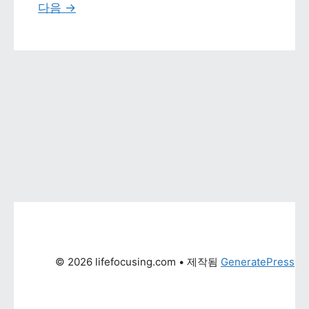
다음 
→
© 2026 lifefocusing.com
 • 제작됨 
GeneratePress