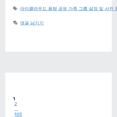
태그 
아이클라우드 용량 공유 가족 그룹 설정 및 사진
댓글 남기기
페이지
1
페이지
2
…
페이지
105