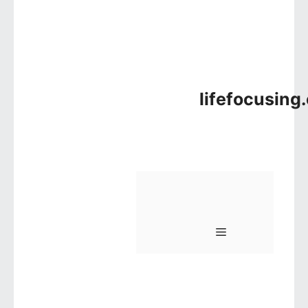
lifefocusing
메뉴