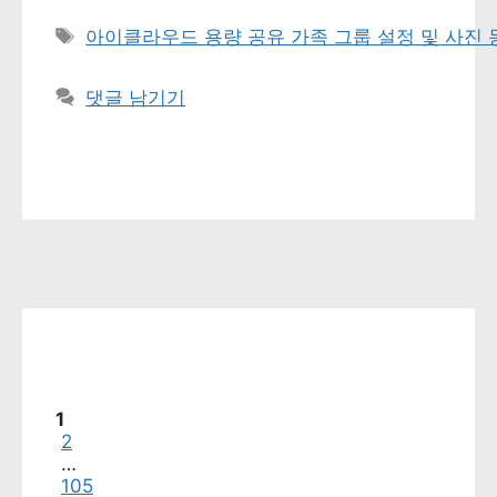
태그 
아이클라우드 용량 공유 가족 그룹 설정 및 사진
댓글 남기기
페이지
1
페이지
2
…
페이지
105