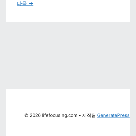
다음 
→
© 2026 lifefocusing.com
 • 제작됨 
GeneratePress