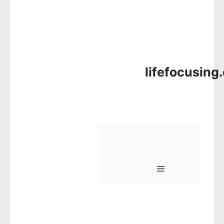
lifefocusing
메뉴