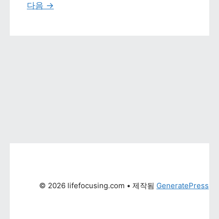
다음 
→
© 2026 lifefocusing.com
 • 제작됨 
GeneratePress