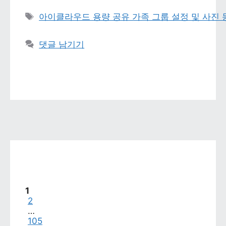
태그 
아이클라우드 용량 공유 가족 그룹 설정 및 사진
댓글 남기기
페이지
1
페이지
2
…
페이지
105