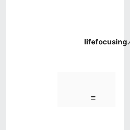
lifefocusing
메뉴