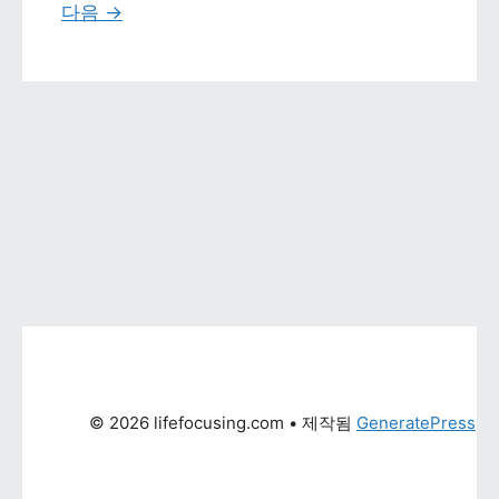
다음 
→
© 2026 lifefocusing.com
 • 제작됨 
GeneratePress