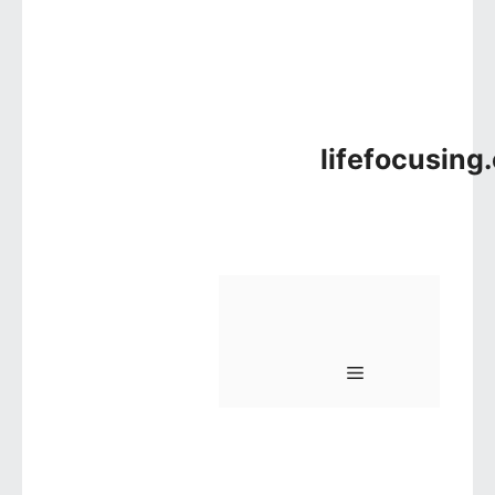
lifefocusing
메뉴