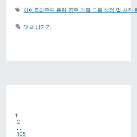
태그 
아이클라우드 용량 공유 가족 그룹 설정 및 사진
댓글 남기기
페이지
1
페이지
2
…
페이지
105