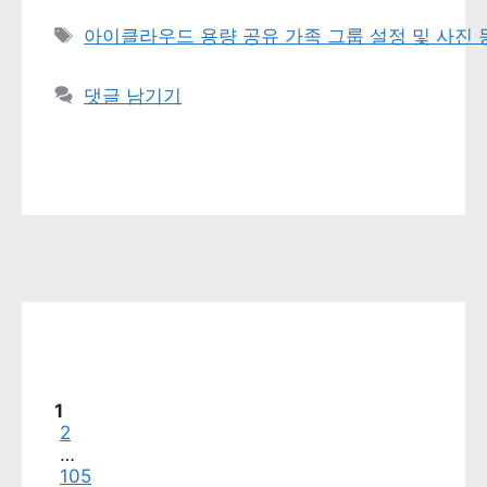
태그 
아이클라우드 용량 공유 가족 그룹 설정 및 사진
댓글 남기기
페이지
1
페이지
2
…
페이지
105