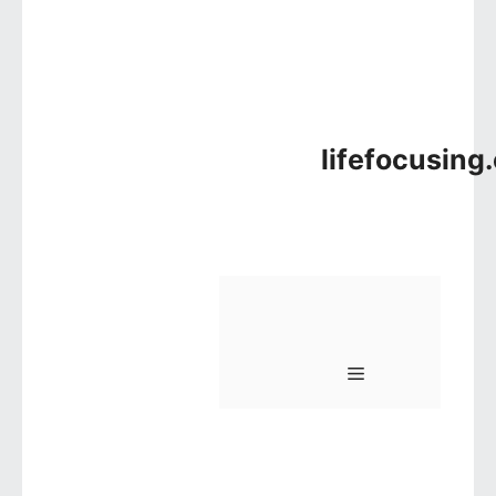
lifefocusing
메뉴