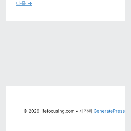
다음 
→
© 2026 lifefocusing.com
 • 제작됨 
GeneratePress