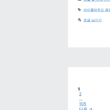
태그 
아이클라우드 용량
댓글 남기기
페이지
1
페이지
2
…
페이지
105
다음 
→