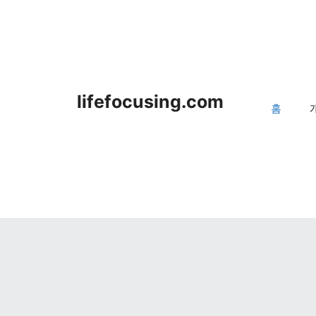
lifefocusing.com
홈