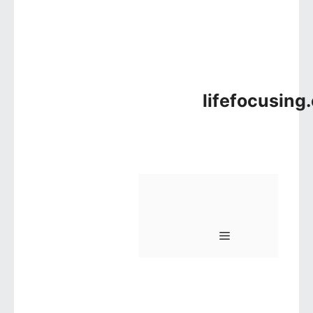
lifefocusing
메뉴