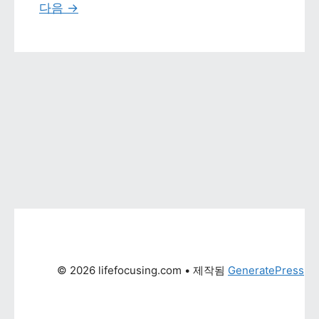
다음 
→
© 2026 lifefocusing.com
 • 제작됨 
GeneratePress