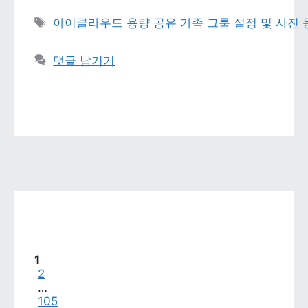
태그 
아이클라우드 용량 공유 가족 그룹 설정 및 사진
댓글 남기기
페이지
1
페이지
2
…
페이지
105