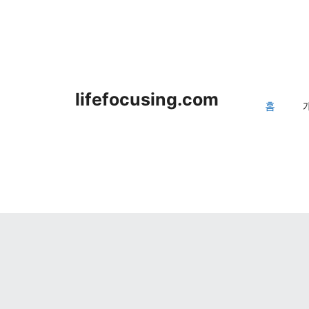
lifefocusing.com
홈