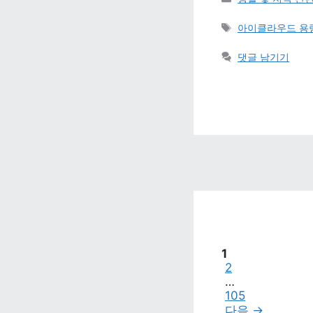
태그 
아이클라우드 용량
댓글 남기기
페이지
1
페이지
2
…
페이지
105
다음 
→