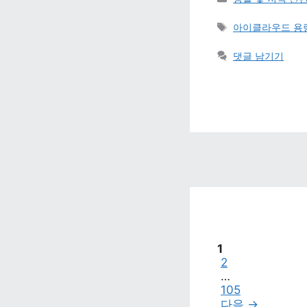
태그 
아이클라우드 용량
댓글 남기기
페이지
1
페이지
2
…
페이지
105
다음 
→