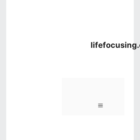
lifefocusing
메뉴