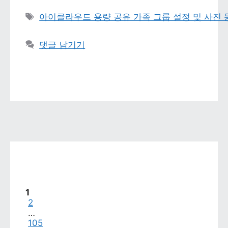
태그 
아이클라우드 용량 공유 가족 그룹 설정 및 사진
댓글 남기기
페이지
1
페이지
2
…
페이지
105