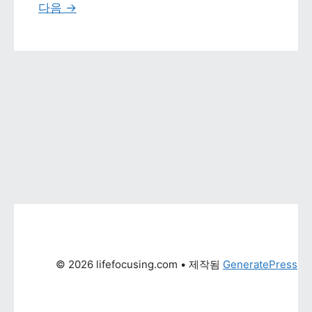
다음 
→
© 2026 lifefocusing.com
 • 제작됨 
GeneratePress