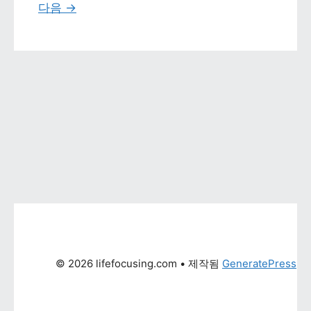
다음 
→
© 2026 lifefocusing.com
 • 제작됨 
GeneratePress