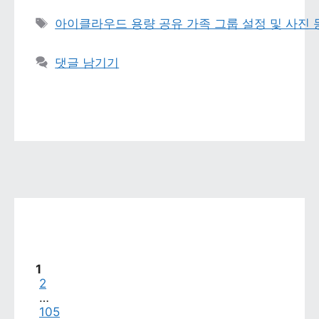
태그 
아이클라우드 용량 공유 가족 그룹 설정 및 사진
댓글 남기기
페이지
1
페이지
2
…
페이지
105