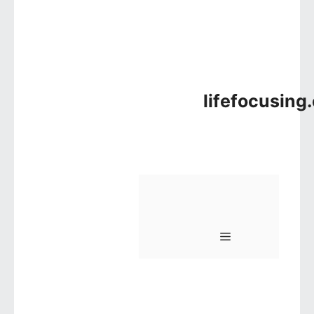
lifefocusing
메뉴