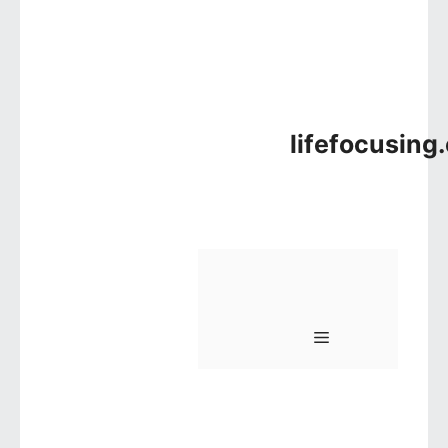
lifefocusing
메뉴