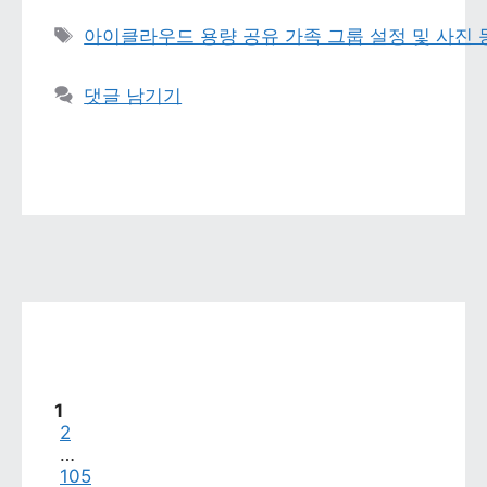
태그 
아이클라우드 용량 공유 가족 그룹 설정 및 사진
댓글 남기기
페이지
1
페이지
2
…
페이지
105