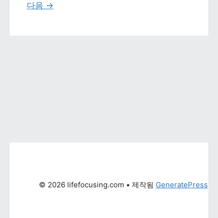
다음 
→
© 2026 lifefocusing.com
 • 제작됨 
GeneratePress