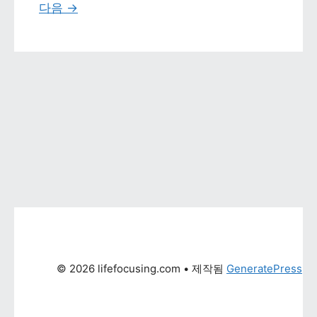
다음 
→
© 2026 lifefocusing.com
 • 제작됨 
GeneratePress