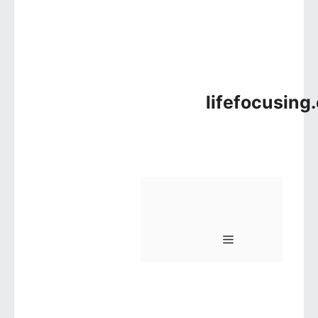
lifefocusing
메뉴