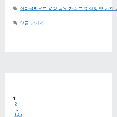
태그 
아이클라우드 용량 공유 가족 그룹 설정 및 사진
댓글 남기기
페이지
1
페이지
2
…
페이지
105