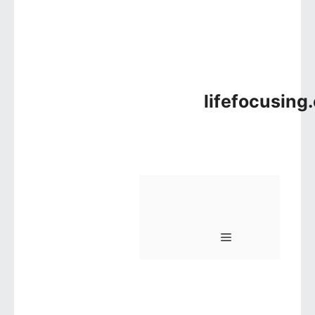
lifefocusing
메뉴