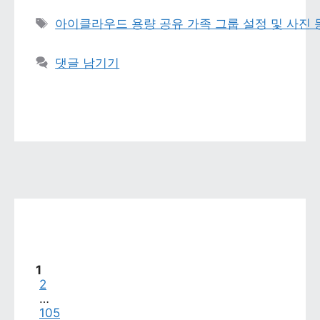
태그 
아이클라우드 용량 공유 가족 그룹 설정 및 사진
댓글 남기기
페이지
1
페이지
2
…
페이지
105