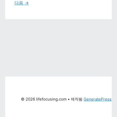
다음 
→
© 2026 lifefocusing.com
 • 제작됨 
GeneratePress