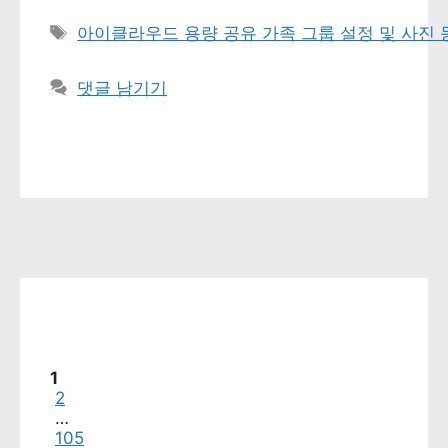
태그 
아이클라우드 용량 공유 가족 그룹 설정 및 사진
댓글 남기기
페이지
1
페이지
2
…
페이지
105