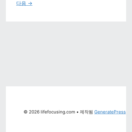
다음 
→
© 2026 lifefocusing.com
 • 제작됨 
GeneratePress