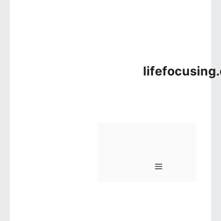
lifefocusing
메뉴