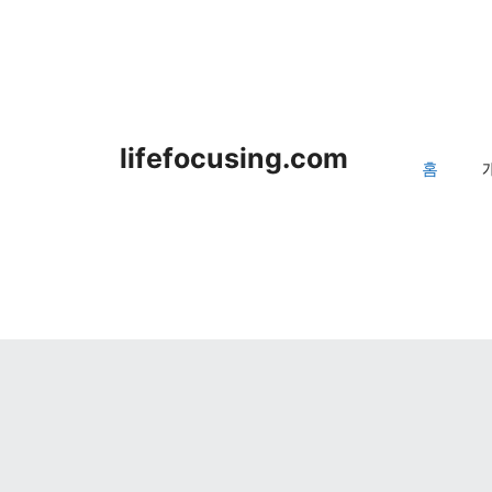
lifefocusing.com
홈