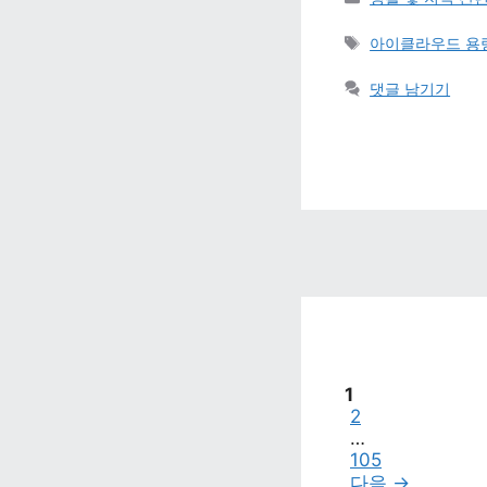
태그 
아이클라우드 용량
댓글 남기기
페이지
1
페이지
2
…
페이지
105
다음 
→