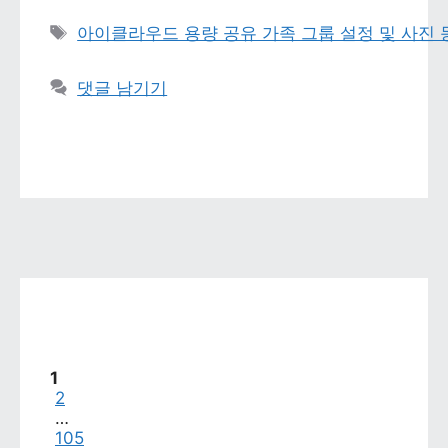
태그 
아이클라우드 용량 공유 가족 그룹 설정 및 사진
댓글 남기기
페이지
1
페이지
2
…
페이지
105