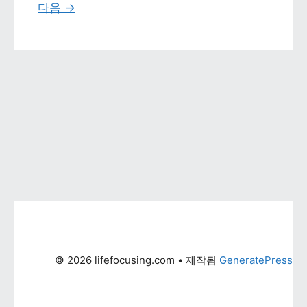
다음 
→
© 2026 lifefocusing.com
 • 제작됨 
GeneratePress