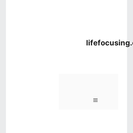
lifefocusing
메뉴