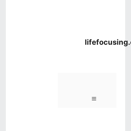
lifefocusing
메뉴