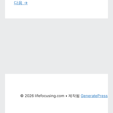
다음 
→
© 2026 lifefocusing.com
 • 제작됨 
GeneratePress