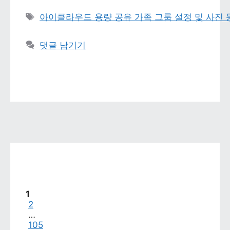
태그 
아이클라우드 용량 공유 가족 그룹 설정 및 사진
댓글 남기기
페이지
1
페이지
2
…
페이지
105