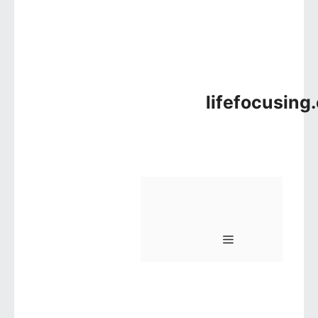
lifefocusing
메뉴