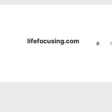
lifefocusing.com
홈