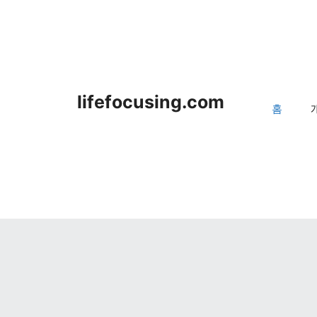
lifefocusing.com
홈