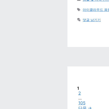
태그 
아이클라우드 용량
댓글 남기기
페이지
1
페이지
2
…
페이지
105
다음 
→