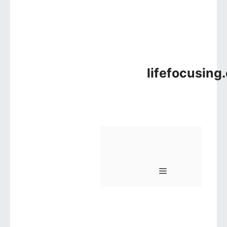
lifefocusing
메뉴