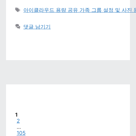
태그 
아이클라우드 용량 공유 가족 그룹 설정 및 사진
댓글 남기기
페이지
1
페이지
2
…
페이지
105