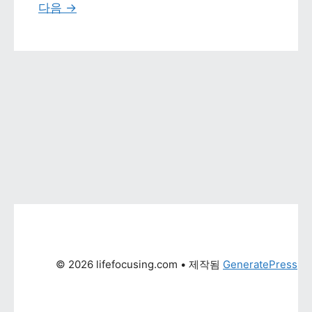
다음 
→
© 2026 lifefocusing.com
 • 제작됨 
GeneratePress