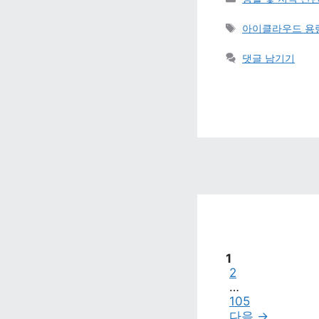
태그 
아이클라우드 용량
댓글 남기기
페이지
1
페이지
2
…
페이지
105
다음 
→