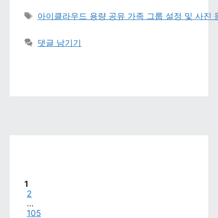
태그 
아이클라우드 용량 공유 가족 그룹 설정 및 사진
댓글 남기기
페이지
1
페이지
2
…
페이지
105