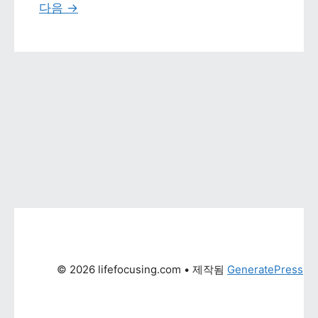
다음 
→
© 2026 lifefocusing.com
 • 제작됨 
GeneratePress