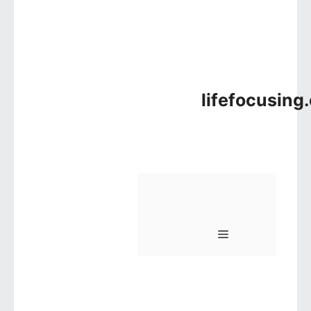
lifefocusing
메뉴