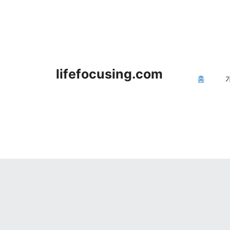
lifefocusing.com
홈