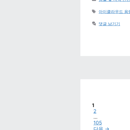
태그 
아이클라우드 용량
댓글 남기기
페이지
1
페이지
2
…
페이지
105
다음 
→