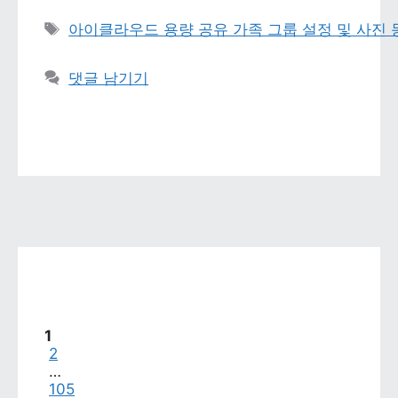
태그 
아이클라우드 용량 공유 가족 그룹 설정 및 사진
댓글 남기기
페이지
1
페이지
2
…
페이지
105