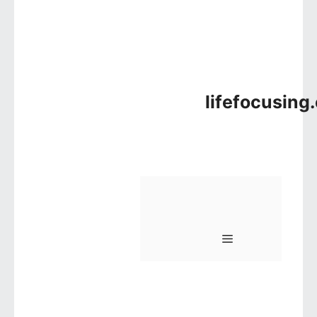
lifefocusing
메뉴