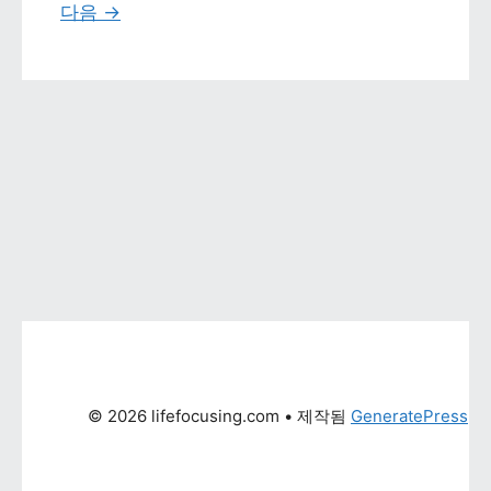
다음 
→
© 2026 lifefocusing.com
 • 제작됨 
GeneratePress