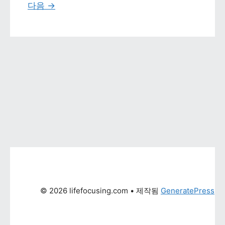
다음 
→
© 2026 lifefocusing.com
 • 제작됨 
GeneratePress