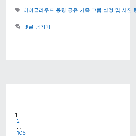
태그 
아이클라우드 용량 공유 가족 그룹 설정 및 사진
댓글 남기기
페이지
1
페이지
2
…
페이지
105