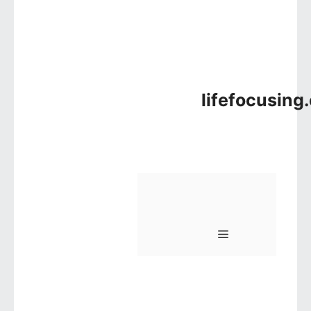
lifefocusing
메뉴