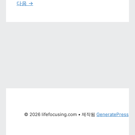
다음 
→
© 2026 lifefocusing.com
 • 제작됨 
GeneratePress