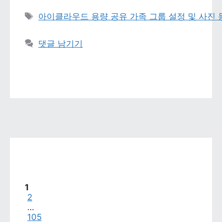
태그 
아이클라우드 용량 공유 가족 그룹 설정 및 사진
댓글 남기기
페이지
1
페이지
2
…
페이지
105