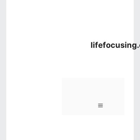
lifefocusing
메뉴