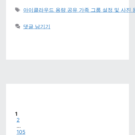
태그 
아이클라우드 용량 공유 가족 그룹 설정 및 사진
댓글 남기기
페이지
1
페이지
2
…
페이지
105