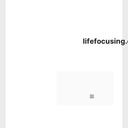
lifefocusing
메뉴