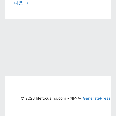
다음 
→
© 2026 lifefocusing.com
 • 제작됨 
GeneratePress