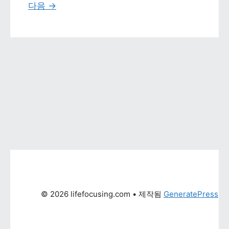
다음 
→
© 2026 lifefocusing.com
 • 제작됨 
GeneratePress