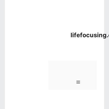
lifefocusing
메뉴