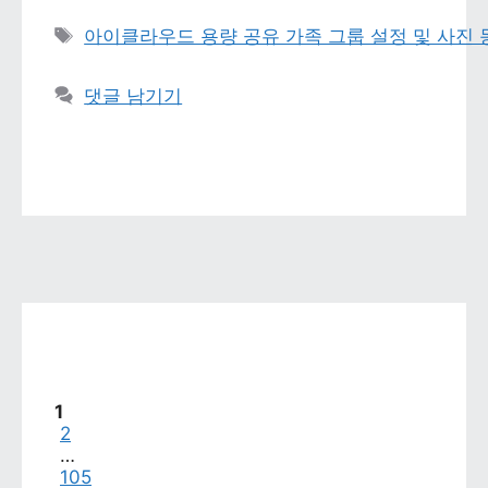
태그 
아이클라우드 용량 공유 가족 그룹 설정 및 사진
댓글 남기기
페이지
1
페이지
2
…
페이지
105