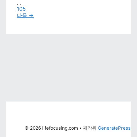
…
페이지
105
다음 
→
© 2026 lifefocusing.com
 • 제작됨 
GeneratePress