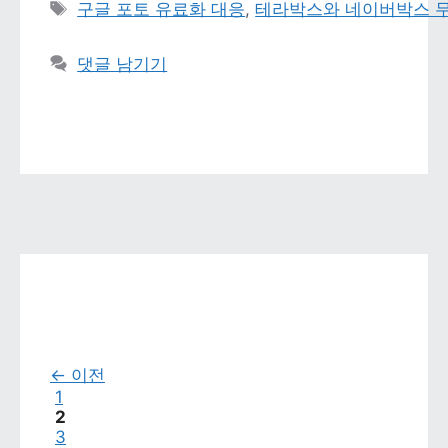
태그 
구글 포토 유료화 대응
, 
테라박스와 네이버박스 무
댓글 남기기
←
 이전
페이지
1
페이지
2
페이지
3