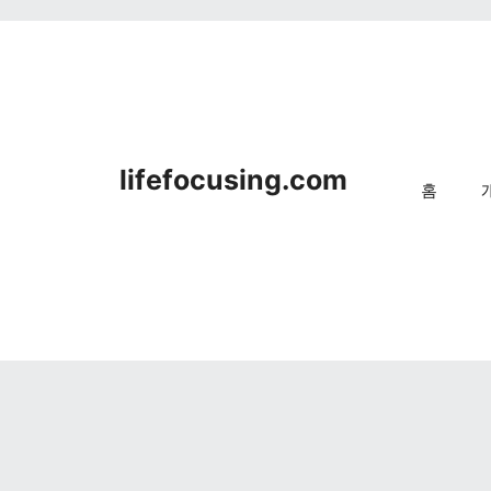
lifefocusing.com
홈