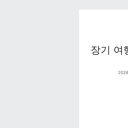
장기 여
202