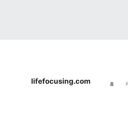
lifefocusing.com
홈