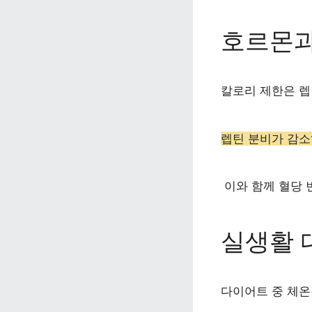
호르몬과
칼로리 제한은 렙틴
렙틴 분비가 감소
 이와 함께 혈당
실생활 
다이어트 중 체온