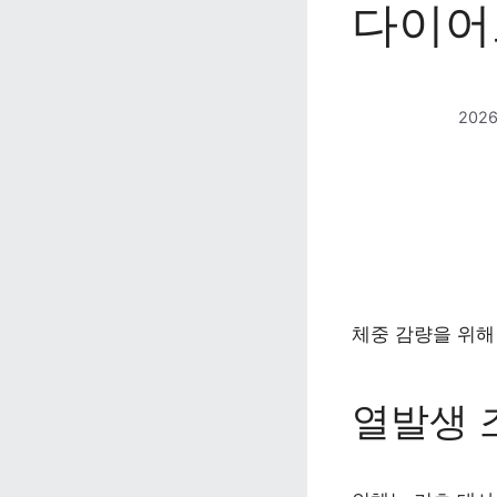
다이어
202
체중 감량을 위해
열발생 