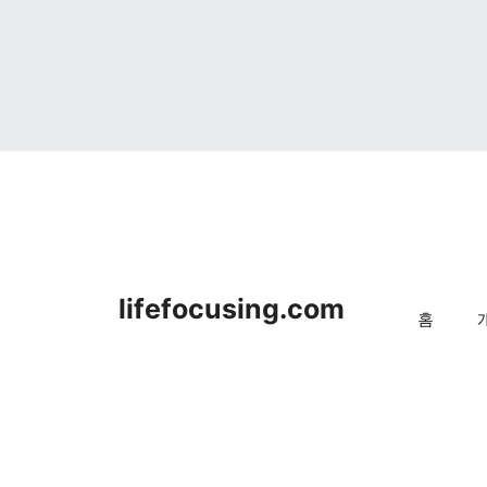
lifefocusing.com
홈