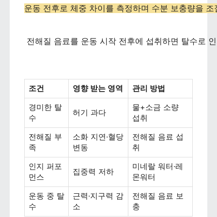
운동 전후로 체중 차이를 측정하며 수분 보충량을 조
 전해질 음료를 운동 시작 전후에 섭취하면 탈수로 인
조건
영향 받는 영역
관리 방법
경미한 탈
물+소금 소량
허기 과다
수
섭취
전해질 부
소화 지연·혈당
전해질 음료 섭
족
변동
취
인지 퍼포
미네랄 워터·레
집중력 저하
먼스
몬워터
운동 중 탈
근력·지구력 감
전해질 음료 보
수
소
충