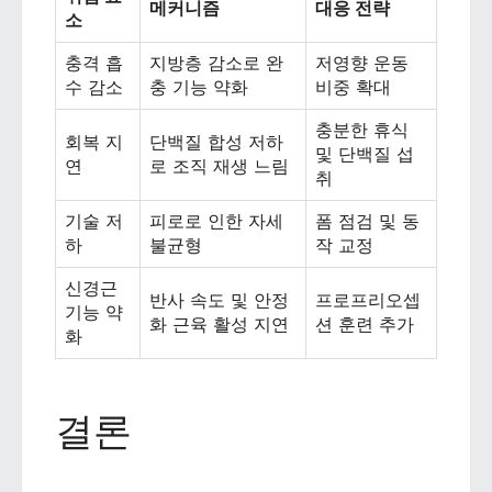
메커니즘
대응 전략
소
충격 흡
지방층 감소로 완
저영향 운동
수 감소
충 기능 약화
비중 확대
충분한 휴식
회복 지
단백질 합성 저하
및 단백질 섭
연
로 조직 재생 느림
취
기술 저
피로로 인한 자세
폼 점검 및 동
하
불균형
작 교정
신경근
반사 속도 및 안정
프로프리오셉
기능 약
화 근육 활성 지연
션 훈련 추가
화
결론