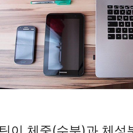
틴이 체중(수분)과 체성