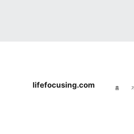
lifefocusing.com
홈