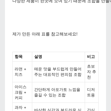
다양한 제품이 한곳에 모여 있기 때문에 조합을 만들
제가 만든 아래 표를 참고해보세요!
항목
설명
비고
초보
라면 +
매운 맛을 부드럽게 만들어
자 추
치즈
주는 대표적인 편의점 조합
천
아이스
간단하게 아포가토 느낌을
디저
크림 +
즐길 수 있는 조합
트용
커피
과자 +
바삭한 식감과 부드러운 식
간식