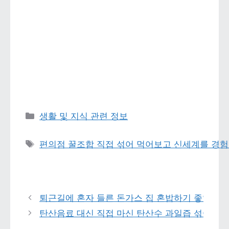
카테고리 
생활 및 지식 관련 정보
태그 
편의점 꿀조합 직접 섞어 먹어보고 신세계를 경험
퇴근길에 혼자 들른 돈가스 집 혼밥하기 좋았던 
탄산음료 대신 직접 마신 탄산수 과일즙 섞어 마