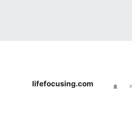
lifefocusing.com
홈