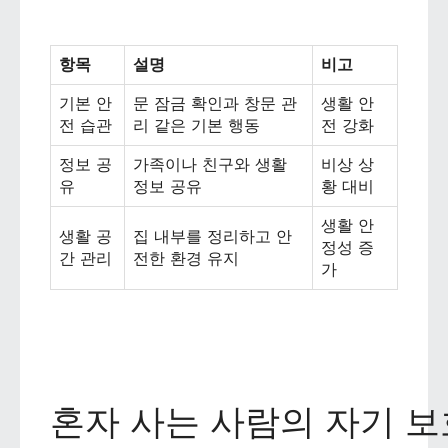
항목
설명
비고
기본 안
문 잠금 확인과 창문 관
생활 안
전 습관
리 같은 기본 행동
전 강화
정보 공
가족이나 친구와 생활
비상 상
유
정보 공유
황 대비
생활 안
생활 공
집 내부를 정리하고 안
정성 증
간 관리
전한 환경 유지
가
혼자 사는 사람의 자기 보